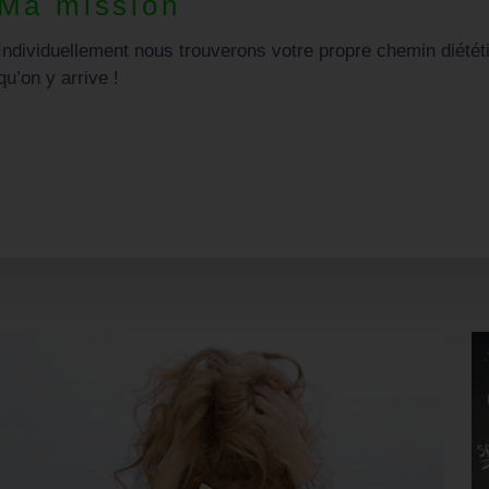
Coralie Gauthier
Votre suivi diététique se fera sous la forme d’une alimentati
la forme d’un régime restrictif.