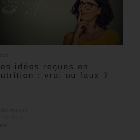
oids
es idées reçues en
utrition : vrai ou faux ?
Bel-Accueil
nt-de-Mure
ières