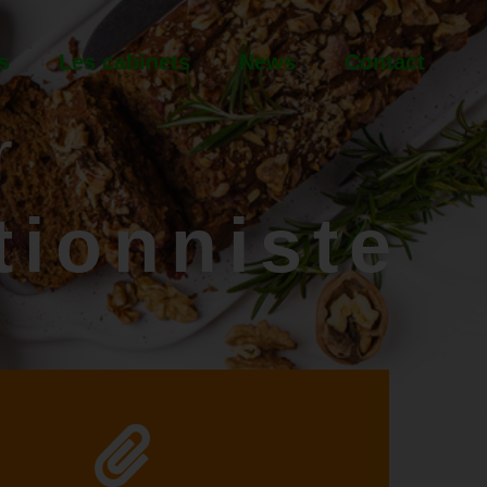
s
Les cabinets
News
Contact
r
tionniste