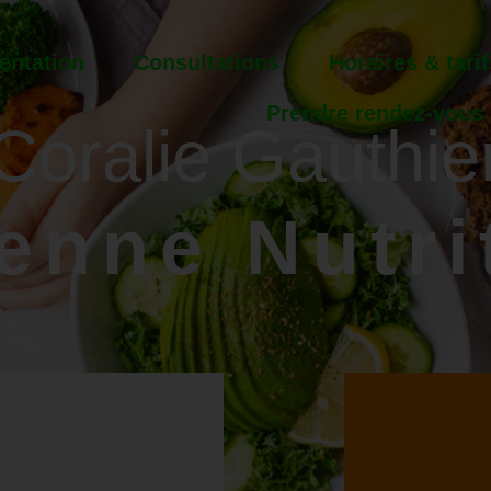
entation
Consultations
Horaires & tarif
Prendre rendez-vous
Coralie Gauthie
ienne Nutri