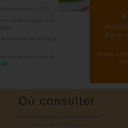
tritionniste depuis 2013.
P
rent de Mure, depuis j’ai
nutri
nières.
être 
r la commune de St Marcel
Je vous accom
sur rendez vous (prise de
frus
.08
).
Où consulter
Cabinet diététique Les Avenières
16 Rue de la Chapelle